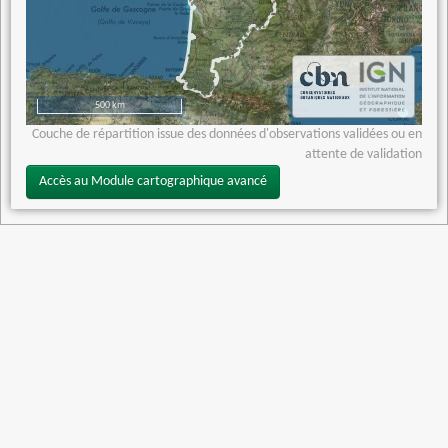
500 km
Couche de répartition issue des données d'observations validées ou en
attente de validation
Accès au Module cartographique avancé