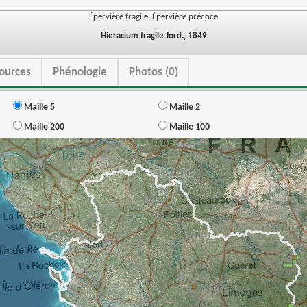
Épervière fragile, Épervière précoce
Hieracium fragile Jord., 1849
ources
Phénologie
Photos (0)
Maille 5
Maille 2
Maille 200
Maille 100