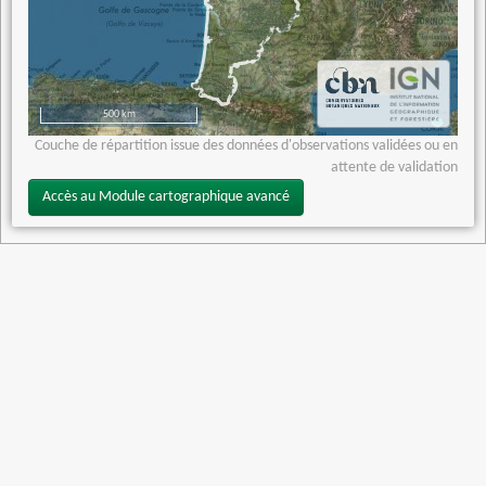
500 km
Couche de répartition issue des données d'observations validées ou en
attente de validation
Accès au Module cartographique avancé