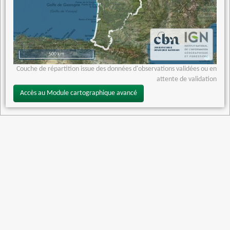
500 km
Couche de répartition issue des données d'observations validées ou en
attente de validation
Accès au Module cartographique avancé