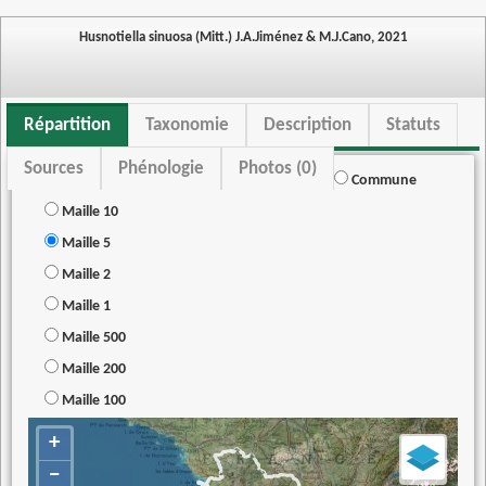
Husnotiella sinuosa (Mitt.) J.A.Jiménez & M.J.Cano, 2021
Répartition
Taxonomie
Description
Statuts
Sources
Phénologie
Photos (0)
Commune
Maille 10
Maille 5
Maille 2
Maille 1
Maille 500
Maille 200
Maille 100
+
−