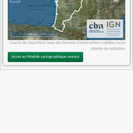
500 km
Couche de répartition issue des données d'observations validées ou en
attente de validation
Accès au Module cartographique avancé