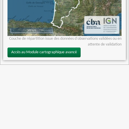
500 km
Couche de répartition issue des données d'observations validées ou en
attente de validation
Accès au Module cartographique avancé