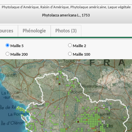
Phytolaque d'Amérique, Raisin d'Amérique, Phytolaque américaine, Laque végétale
Phytolacca americana L., 1753
ources
Phénologie
Photos (3)
Maille 5
Maille 2
Maille 200
Maille 100