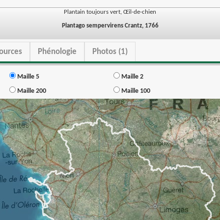
Plantain toujours vert, Œil-de-chien
Plantago sempervirens Crantz, 1766
ources
Phénologie
Photos (1)
Maille 5
Maille 2
Maille 200
Maille 100