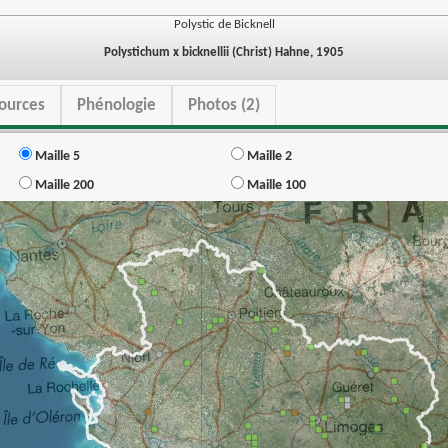
Polystic de Bicknell
Polystichum x bicknellii (Christ) Hahne, 1905
ources
Phénologie
Photos (2)
Maille 5
Maille 2
Maille 200
Maille 100