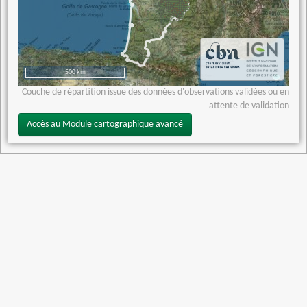
500 km
Couche de répartition issue des données d'observations validées ou en
attente de validation
Accès au Module cartographique avancé