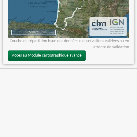
500 km
Couche de répartition issue des données d'observations validées ou en
attente de validation
Accès au Module cartographique avancé