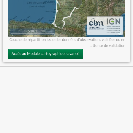
500 km
Couche de répartition issue des données d'observations validées ou en
attente de validation
Accès au Module cartographique avancé