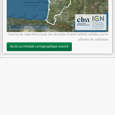
500 km
Couche de répartition issue des données d'observations validées ou en
attente de validation
Accès au Module cartographique avancé