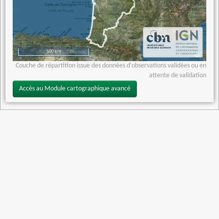
500 km
Couche de répartition issue des données d'observations validées ou en
attente de validation
Accès au Module cartographique avancé