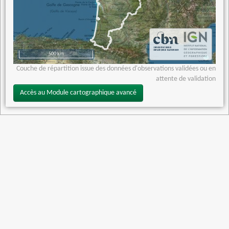
500 km
Couche de répartition issue des données d'observations validées ou en
attente de validation
Accès au Module cartographique avancé