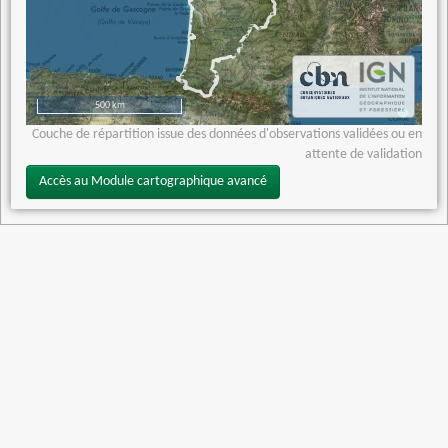
500 km
Couche de répartition issue des données d'observations validées ou en
attente de validation
Accès au Module cartographique avancé