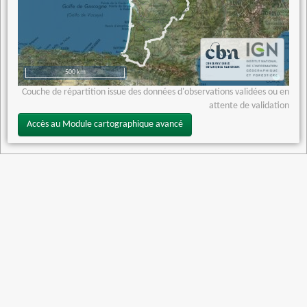
500 km
Couche de répartition issue des données d'observations validées ou en
attente de validation
Accès au Module cartographique avancé