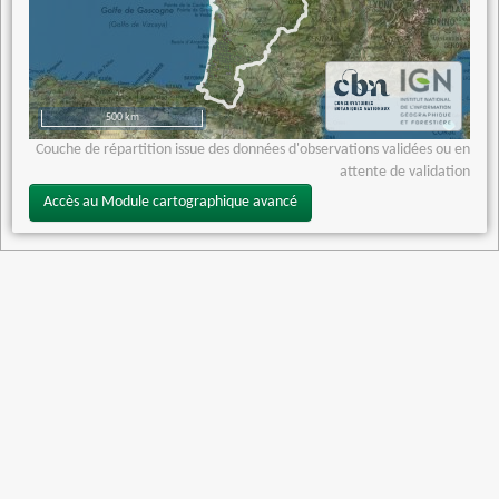
500 km
Couche de répartition issue des données d'observations validées ou en
attente de validation
Accès au Module cartographique avancé