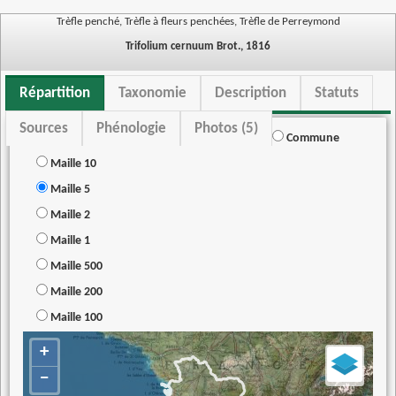
Trèfle penché, Trèfle à fleurs penchées, Trèfle de Perreymond
Trifolium cernuum Brot., 1816
Répartition
Taxonomie
Description
Statuts
Sources
Phénologie
Photos (5)
Commune
Maille 10
Maille 5
Maille 2
Maille 1
Maille 500
Maille 200
Maille 100
+
−