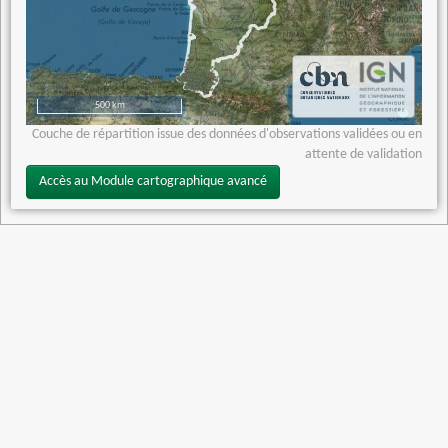
500 km
Couche de répartition issue des données d'observations validées ou en
attente de validation
Accès au Module cartographique avancé