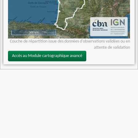
500 km
Couche de répartition issue des données d'observations validées ou en
attente de validation
Accès au Module cartographique avancé