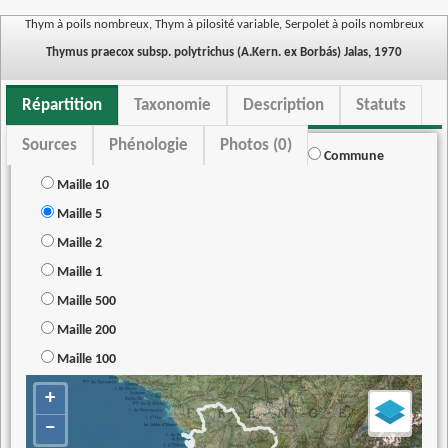
Thym à poils nombreux, Thym à pilosité variable, Serpolet à poils nombreux
Thymus praecox subsp. polytrichus (A.Kern. ex Borbás) Jalas, 1970
Répartition
Taxonomie
Description
Statuts
Sources
Phénologie
Photos (0)
Commune
Maille 10
Maille 5
Maille 2
Maille 1
Maille 500
Maille 200
Maille 100
+
−