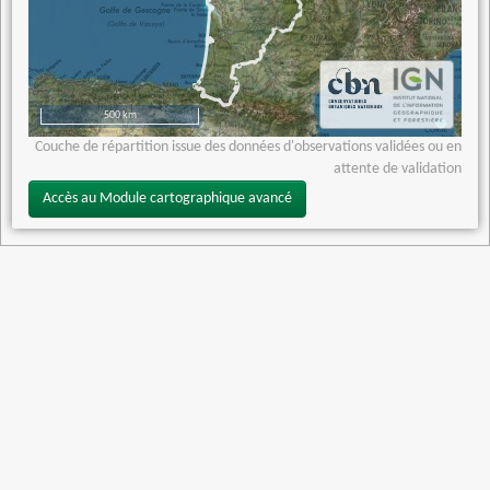
500 km
Couche de répartition issue des données d'observations validées ou en
attente de validation
Accès au Module cartographique avancé