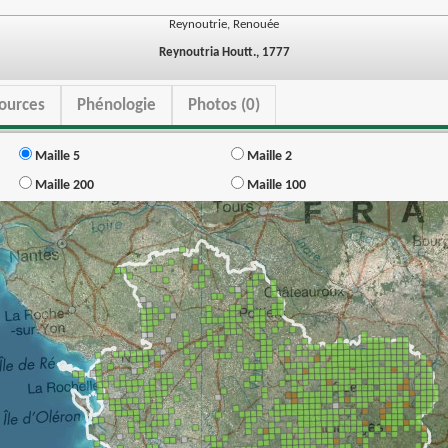
Reynoutrie, Renouée
Reynoutria Houtt., 1777
ources
Phénologie
Photos (0)
Maille 5
Maille 2
Maille 200
Maille 100