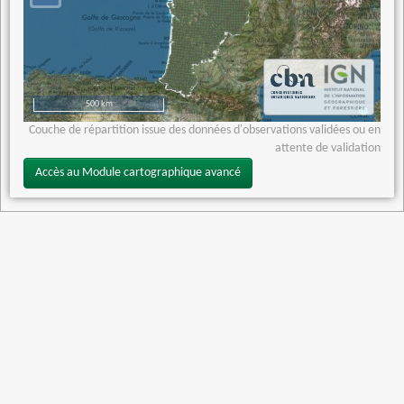
500 km
Couche de répartition issue des données d'observations validées ou en
attente de validation
Accès au Module cartographique avancé