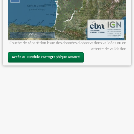
500 km
Couche de répartition issue des données d'observations validées ou en
attente de validation
Accès au Module cartographique avancé