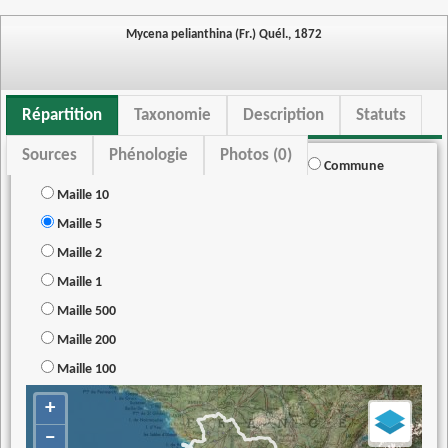
Mycena pelianthina (Fr.) Quél., 1872
Répartition
Taxonomie
Description
Statuts
Sources
Phénologie
Photos (0)
Commune
Maille 10
Maille 5
Maille 2
Maille 1
Maille 500
Maille 200
Maille 100
+
−