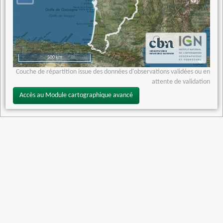
500 km
Couche de répartition issue des données d'observations validées ou en
attente de validation
Accès au Module cartographique avancé