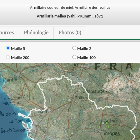
Armillaire couleur de miel, Armillaire des feuillus
Armillaria mellea (Vahl) P.Kumm., 1871
ources
Phénologie
Photos (0)
Maille 5
Maille 2
Maille 200
Maille 100