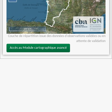
500 km
Couche de répartition issue des données d'observations validées ou en
attente de validation
Accès au Module cartographique avancé