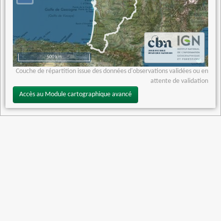
500 km
Couche de répartition issue des données d'observations validées ou en
attente de validation
Accès au Module cartographique avancé