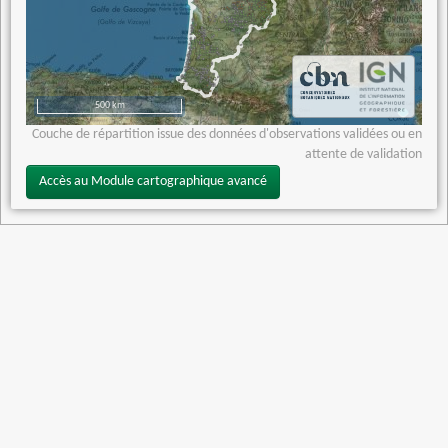
500 km
Couche de répartition issue des données d'observations validées ou en
attente de validation
Accès au Module cartographique avancé