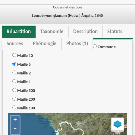
Coussinet des bois
Leucobryum glaucum (Hedw.) Ångstr., 1845
Répartition
Taxonomie
Description
Statuts
Sources
Phénologie
Photos (1)
Commune
Maille 10
Maille 5
Maille 2
Maille 1
Maille 500
Maille 200
Maille 100
+
−