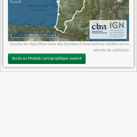
500 km
Couche de répartition issue des données d'observations validées ou en
attente de validation
Accès au Module cartographique avancé