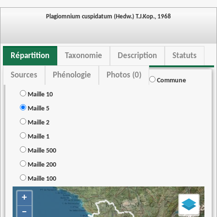
Plagiomnium cuspidatum (Hedw.) T.J.Kop., 1968
Répartition
Taxonomie
Description
Statuts
Sources
Phénologie
Photos (0)
Commune
Maille 10
Maille 5
Maille 2
Maille 1
Maille 500
Maille 200
Maille 100
+
−