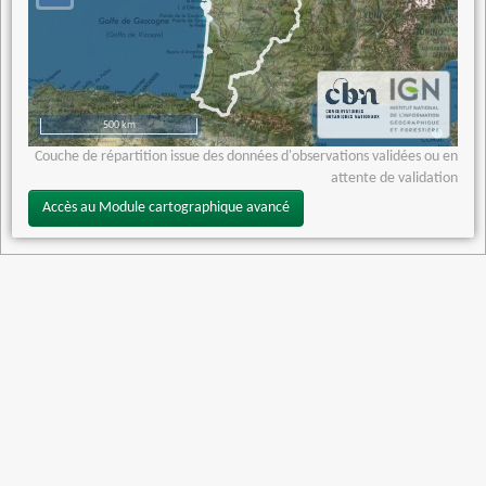
500 km
Couche de répartition issue des données d'observations validées ou en
attente de validation
Accès au Module cartographique avancé