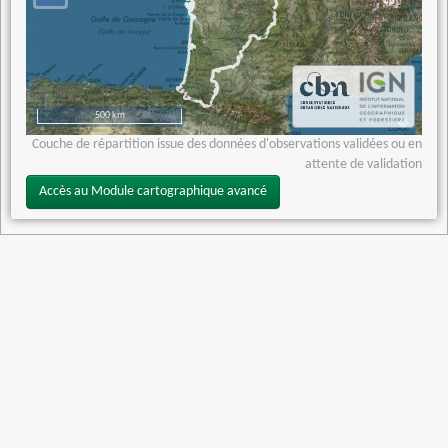
500 km
Couche de répartition issue des données d'observations validées ou en
attente de validation
Accès au Module cartographique avancé