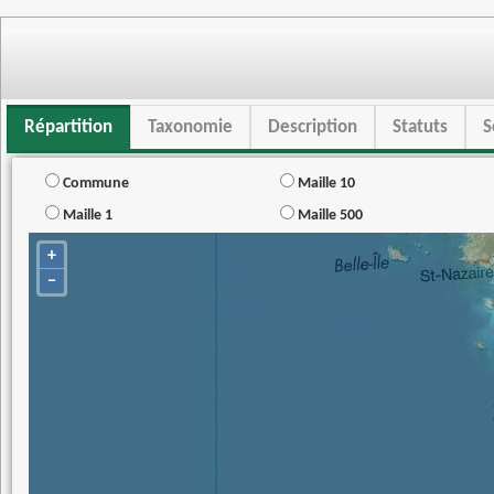
Répartition
Taxonomie
Description
Statuts
S
Commune
Maille 10
Maille 1
Maille 500
+
−