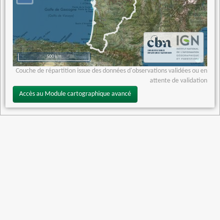
500 km
Couche de répartition issue des données d'observations validées ou en
attente de validation
Accès au Module cartographique avancé