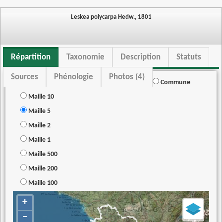
Leskea polycarpa Hedw., 1801
Répartition
Taxonomie
Description
Statuts
Sources
Phénologie
Photos (4)
Commune
Maille 10
Maille 5
Maille 2
Maille 1
Maille 500
Maille 200
Maille 100
+
−