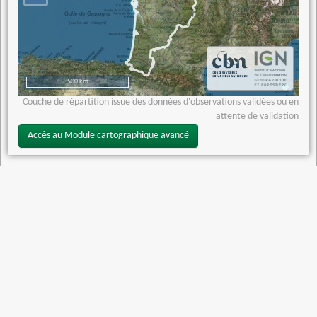
500 km
Couche de répartition issue des données d'observations validées ou en
attente de validation
Accès au Module cartographique avancé