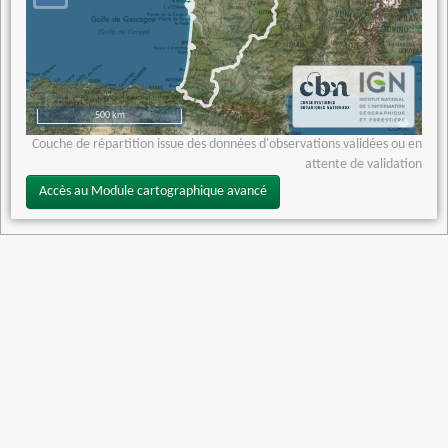
500 km
Couche de répartition issue des données d'observations validées ou en
attente de validation
Accès au Module cartographique avancé