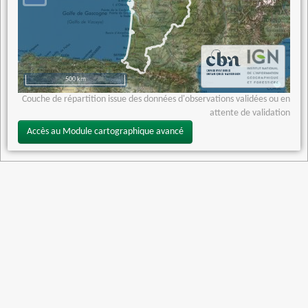
500 km
Couche de répartition issue des données d'observations validées ou en
attente de validation
Accès au Module cartographique avancé