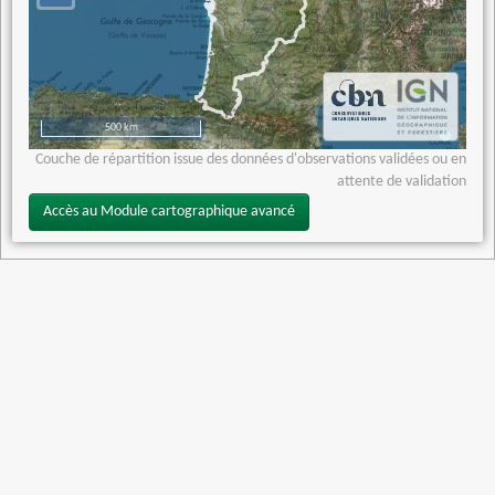
500 km
Couche de répartition issue des données d'observations validées ou en
attente de validation
Accès au Module cartographique avancé