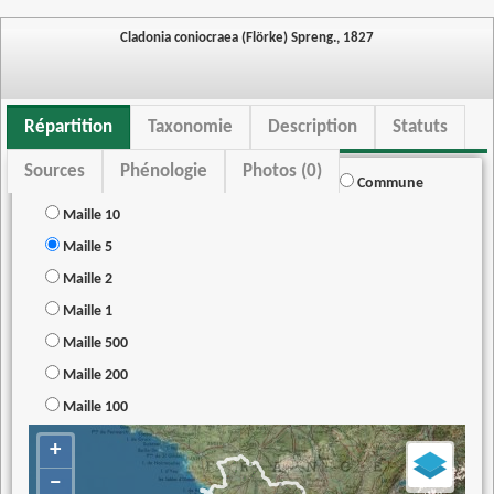
Cladonia coniocraea (Flörke) Spreng., 1827
Répartition
Taxonomie
Description
Statuts
Sources
Phénologie
Photos (0)
Commune
Maille 10
Maille 5
Maille 2
Maille 1
Maille 500
Maille 200
Maille 100
+
−