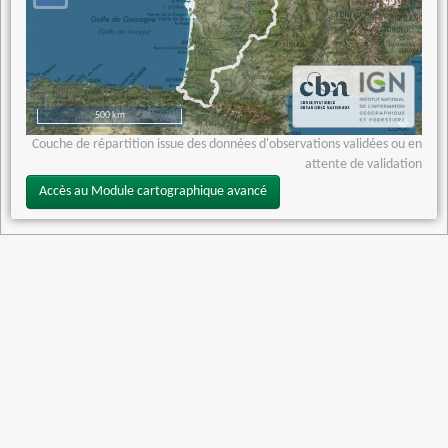
500 km
Couche de répartition issue des données d'observations validées ou en
attente de validation
Accès au Module cartographique avancé