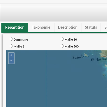
Répartition
Taxonomie
Description
Statuts
S
Commune
Maille 10
Maille 1
Maille 500
+
−