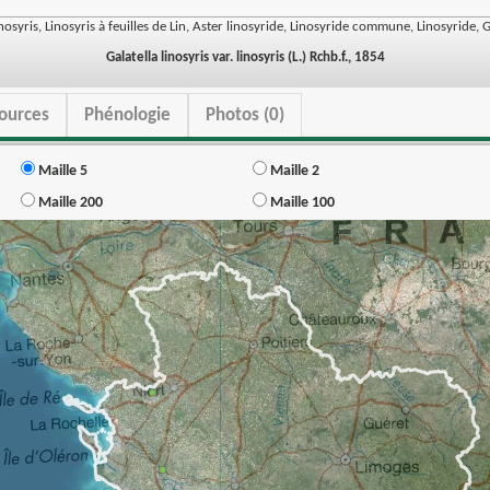
inosyris, Linosyris à feuilles de Lin, Aster linosyride, Linosyride commune, Linosyride, G
Galatella linosyris var. linosyris (L.) Rchb.f., 1854
ources
Phénologie
Photos (0)
Maille 5
Maille 2
Maille 200
Maille 100