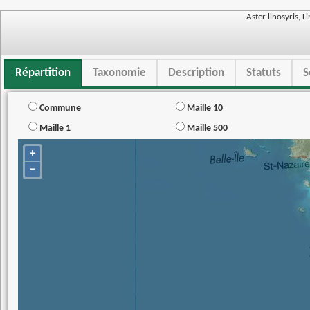
Aster linosyris, L
Répartition
Taxonomie
Description
Statuts
S
Commune
Maille 10
Maille 1
Maille 500
+
−