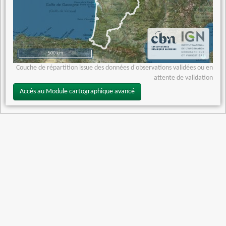
500 km
Couche de répartition issue des données d'observations validées ou en
attente de validation
Accès au Module cartographique avancé