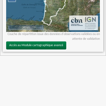
500 km
Couche de répartition issue des données d'observations validées ou en
attente de validation
Accès au Module cartographique avancé