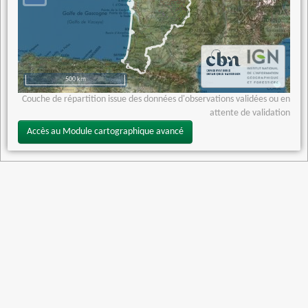
500 km
Couche de répartition issue des données d'observations validées ou en
attente de validation
Accès au Module cartographique avancé