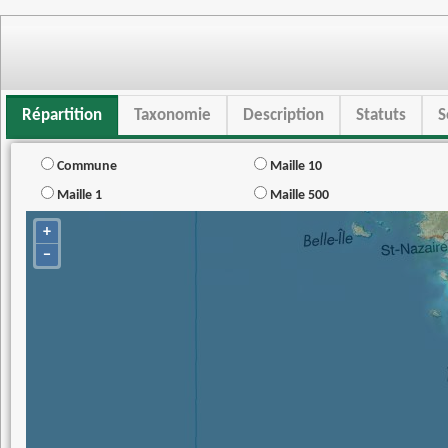
Répartition
Taxonomie
Description
Statuts
S
Commune
Maille 10
Maille 1
Maille 500
+
−