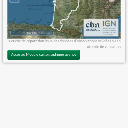
500 km
Couche de répartition issue des données d'observations validées ou en
attente de validation
Accès au Module cartographique avancé