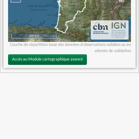
500 km
Couche de répartition issue des données d'observations validées ou en
attente de validation
Accès au Module cartographique avancé