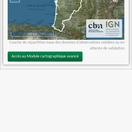
500 km
Couche de répartition issue des données d'observations validées ou en
attente de validation
Accès au Module cartographique avancé