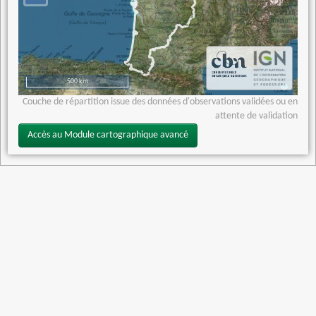
500 km
Couche de répartition issue des données d'observations validées ou en
attente de validation
Accès au Module cartographique avancé